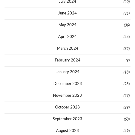
July 2024
(40)
June 2024
(35)
May 2024
(36)
April 2024
(44)
March 2024
(32)
February 2024
(9)
January 2024
(18)
December 2023
(28)
November 2023
(27)
October 2023
(29)
September 2023
(60)
August 2023
(49)