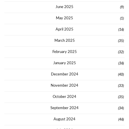
June 2025
(9)
May 2025
(1)
April 2025
(16)
March 2025
(35)
February 2025
(32)
January 2025
(36)
December 2024
(40)
November 2024
(33)
October 2024
(35)
September 2024
(34)
August 2024
(46)