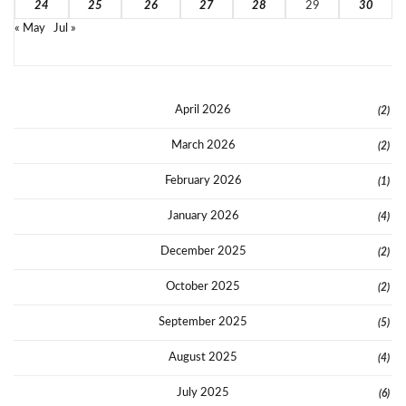
24
25
26
27
28
29
30
« May
Jul »
April 2026
(2)
March 2026
(2)
February 2026
(1)
January 2026
(4)
December 2025
(2)
October 2025
(2)
September 2025
(5)
August 2025
(4)
July 2025
(6)