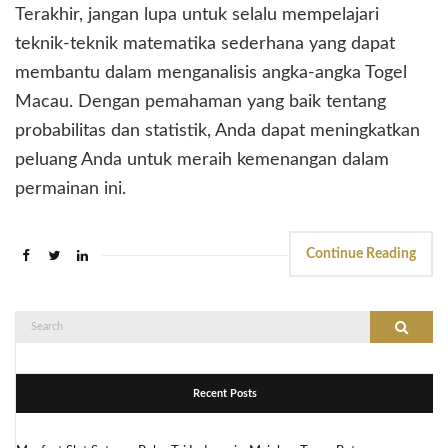
Terakhir, jangan lupa untuk selalu mempelajari
teknik-teknik matematika sederhana yang dapat
membantu dalam menganalisis angka-angka Togel
Macau. Dengan pemahaman yang baik tentang
probabilitas dan statistik, Anda dapat meningkatkan
peluang Anda untuk meraih kemenangan dalam
permainan ini.
Continue Reading
Search
Search
for:
Recent Posts