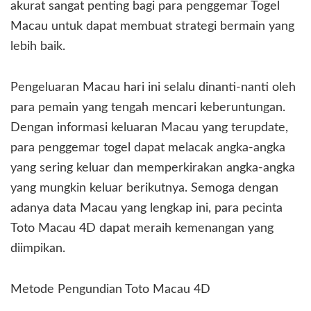
akurat sangat penting bagi para penggemar Togel
Macau untuk dapat membuat strategi bermain yang
lebih baik.
Pengeluaran Macau hari ini selalu dinanti-nanti oleh
para pemain yang tengah mencari keberuntungan.
Dengan informasi keluaran Macau yang terupdate,
para penggemar togel dapat melacak angka-angka
yang sering keluar dan memperkirakan angka-angka
yang mungkin keluar berikutnya. Semoga dengan
adanya data Macau yang lengkap ini, para pecinta
Toto Macau 4D dapat meraih kemenangan yang
diimpikan.
Metode Pengundian Toto Macau 4D