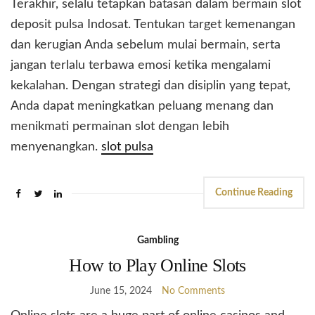
Terakhir, selalu tetapkan batasan dalam bermain slot
deposit pulsa Indosat. Tentukan target kemenangan
dan kerugian Anda sebelum mulai bermain, serta
jangan terlalu terbawa emosi ketika mengalami
kekalahan. Dengan strategi dan disiplin yang tepat,
Anda dapat meningkatkan peluang menang dan
menikmati permainan slot dengan lebih
menyenangkan.
slot pulsa
Continue Reading
Gambling
How to Play Online Slots
June 15, 2024
No Comments