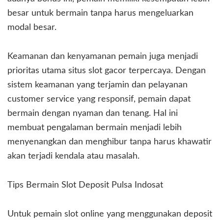
besar untuk bermain tanpa harus mengeluarkan
modal besar.
Keamanan dan kenyamanan pemain juga menjadi
prioritas utama situs slot gacor terpercaya. Dengan
sistem keamanan yang terjamin dan pelayanan
customer service yang responsif, pemain dapat
bermain dengan nyaman dan tenang. Hal ini
membuat pengalaman bermain menjadi lebih
menyenangkan dan menghibur tanpa harus khawatir
akan terjadi kendala atau masalah.
Tips Bermain Slot Deposit Pulsa Indosat
Untuk pemain slot online yang menggunakan deposit