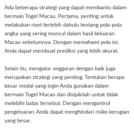
Ada beberapa strategi yang dapat membantu dalam
bermain Togel Macau. Pertama, penting untuk
melakukan riset terlebih dahulu tentang pola-pola
angka yang sering muncul dalam hasil keluaran
Macau sebelumnya. Dengan memahami pola ini,
Anda dapat membuat prediksi yang lebih akurat.
Selain itu, mengatur anggaran dengan baik juga
merupakan strategi yang penting. Tentukan berapa
besar modal yang ingin Anda gunakan dalam
bermain Togel Macau dan disiplinlah untuk tidak
melebihi batas tersebut. Dengan mengontrol
pengeluaran, Anda dapat menghindari risiko kerugian
yang besar.