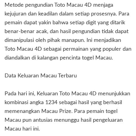
Metode pengundian Toto Macau 4D menjaga
kejujuran dan keadilan dalam setiap prosesnya. Para
pemain dapat yakin bahwa setiap digit yang ditarik
benar-benar acak, dan hasil pengundian tidak dapat
dimanipulasi oleh pihak manapun. Ini menjadikan
Toto Macau 4D sebagai permainan yang populer dan
diandalkan di kalangan pencinta togel Macau.
Data Keluaran Macau Terbaru
Pada hari ini, Keluaran Toto Macau 4D menunjukkan
kombinasi angka 1234 sebagai hasil yang berhasil
memenangkan Macau Prize. Para pemain togel
Macau pun antusias menunggu hasil pengeluaran
Macau hari ini.