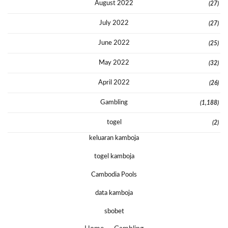
August 2022
(27)
July 2022
(27)
June 2022
(25)
May 2022
(32)
April 2022
(26)
Gambling
(1,188)
togel
(2)
keluaran kamboja
togel kamboja
Cambodia Pools
data kamboja
sbobet