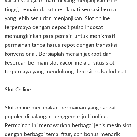
varian slot gacor hari ini yang menjanjikan RTP
tinggi, pemain dapat menikmati sensasi bermain
yang lebih seru dan menjanjikan. Slot online
terpercaya dengan deposit pulsa Indosat
memungkinkan para pemain untuk menikmati
permainan tanpa harus repot dengan transaksi
konvensional. Bersiaplah meraih jackpot dan
keseruan bermain slot gacor melalui situs slot
terpercaya yang mendukung deposit pulsa Indosat.
Slot Online
Slot online merupakan permainan yang sangat
populer di kalangan penggemar judi online.
Permainan ini menawarkan berbagai jenis mesin slot
dengan berbagai tema, fitur, dan bonus menarik