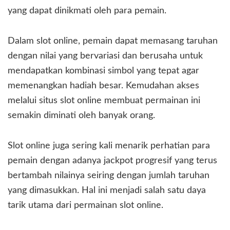
yang dapat dinikmati oleh para pemain.
Dalam slot online, pemain dapat memasang taruhan
dengan nilai yang bervariasi dan berusaha untuk
mendapatkan kombinasi simbol yang tepat agar
memenangkan hadiah besar. Kemudahan akses
melalui situs slot online membuat permainan ini
semakin diminati oleh banyak orang.
Slot online juga sering kali menarik perhatian para
pemain dengan adanya jackpot progresif yang terus
bertambah nilainya seiring dengan jumlah taruhan
yang dimasukkan. Hal ini menjadi salah satu daya
tarik utama dari permainan slot online.