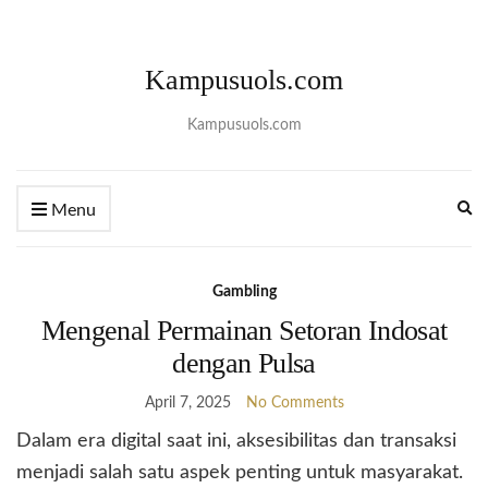
Kampusuols.com
Kampusuols.com
Ex
Menu
se
fo
Gambling
Mengenal Permainan Setoran Indosat
dengan Pulsa
April 7, 2025
No Comments
Dalam era digital saat ini, aksesibilitas dan transaksi
menjadi salah satu aspek penting untuk masyarakat.