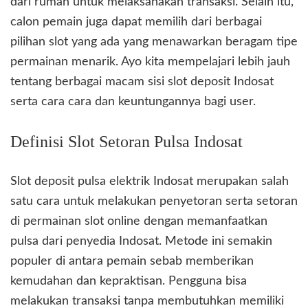
dari rumah untuk melaksanakan transaksi. Selain itu,
calon pemain juga dapat memilih dari berbagai
pilihan slot yang ada yang menawarkan beragam tipe
permainan menarik. Ayo kita mempelajari lebih jauh
tentang berbagai macam sisi slot deposit Indosat
serta cara cara dan keuntungannya bagi user.
Definisi Slot Setoran Pulsa Indosat
Slot deposit pulsa elektrik Indosat merupakan salah
satu cara untuk melakukan penyetoran serta setoran
di permainan slot online dengan memanfaatkan
pulsa dari penyedia Indosat. Metode ini semakin
populer di antara pemain sebab memberikan
kemudahan dan kepraktisan. Pengguna bisa
melakukan transaksi tanpa membutuhkan memiliki